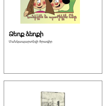
Ձեռք ձեռքի
Մանկապարտէզի ծրագիր