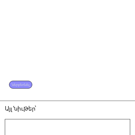
ներբեռնել
Այլ նիւթեր՝