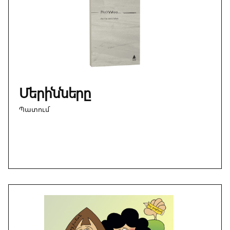
Մերինները
Պատում