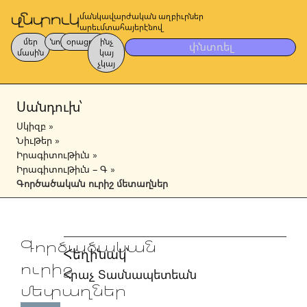
մանկավարժական աղբիւրներ
արեւմտահայերէնով
մեր
նոր
օրացոյց
ինչ
փնտռել
մասին
կայ
չկայ
Սանդուխ՝
Սկիզբ
»
Նիւթեր
»
Իրագիտութիւն
»
Իրագիտութիւն – Գ
»
Գործածական ուրիշ մետաղներ
Գործածական
Հեղինակ՝
ուրիշ
Հրաչ Տասնապետեան
մետաղներ