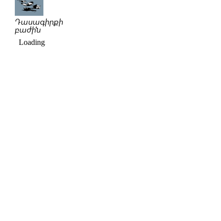
Դասագիրքի
բաժին