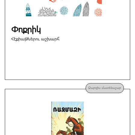
Փոքրիկ
Հէքիաթներու աշխարհ
Զարդիս մատենաշար