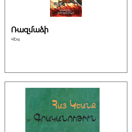
Ռազմաձի
Վէպ