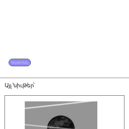
ներբեռնել
Այլ նիւթեր՝