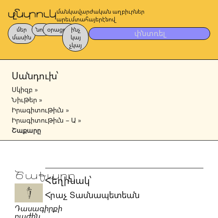
մանկավարժական աղբիւրներ
արեւմտահայերէնով
մեր
նոր
օրացոյց
ինչ
փնտռել
մասին
կայ
չկայ
Սանդուխ՝
Սկիզբ
»
Նիւթեր
»
Իրագիտութիւն
»
Իրագիտութիւն – Ա
»
Շաքարը
Շաքարը
Հեղինակ՝
Հրաչ Տասնապետեան
Դասագիրքի
բաժին