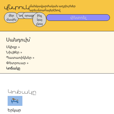
մանկավարժական աղբիւրներ
արեւմտահայերէնով
մեր
նոր
օրացոյց
ինչ
փնտռել
մասին
կայ
չկայ
Սանդուխ՝
Սկիզբ
»
Նիւթեր
»
Պատառիկներ
»
Փետրուար
»
Կոճակը
Կոճակը
Երկար