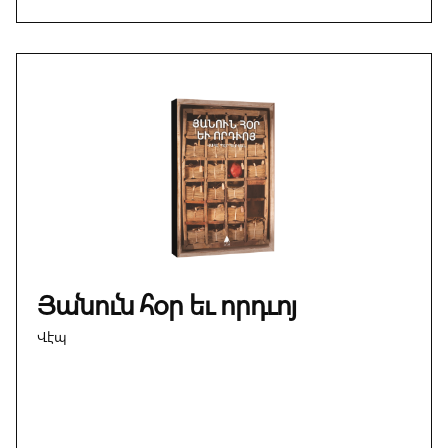
Յանուն հօր եւ որդւոյ
Վէպ