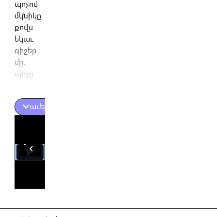
պոչով
մկնիկը
քովս
եկաւ
գիշեր
մը,
պոչը
շարժեց
ու ըսաւ՝
աւելին
Տակաւին
ակռադ
չփրթա՞ւ…
Երկար
պոչով
մկնիկը
ինծի
բերաւ
կոճակ