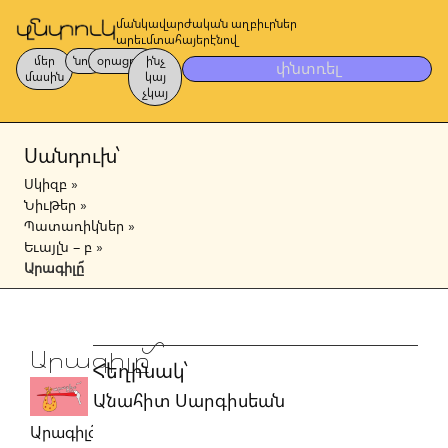
մանկավարժական աղբիւրներ
արեւմտահայերէնով
մեր
նոր
օրացոյց
ինչ
փնտռել
մասին
կայ
չկայ
Սանդուխ՝
Սկիզբ
»
Նիւթեր
»
Պատառիկներ
»
Եւայլն – բ
»
Արագիլը՜
Արագիլը՜
Հեղինակ՝
Անահիտ Սարգիսեան
Արագիլօ՜,