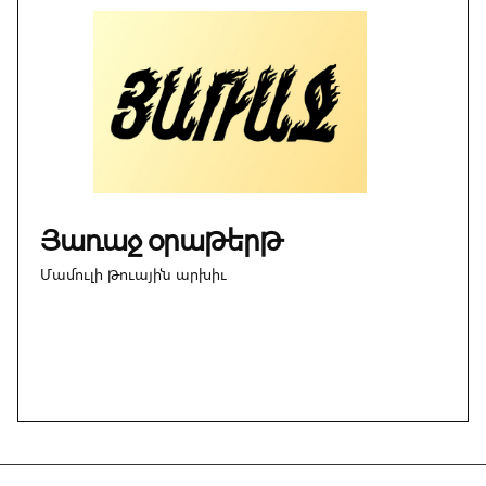
Յառաջ օրաթերթ
Մամուլի թուային արխիւ