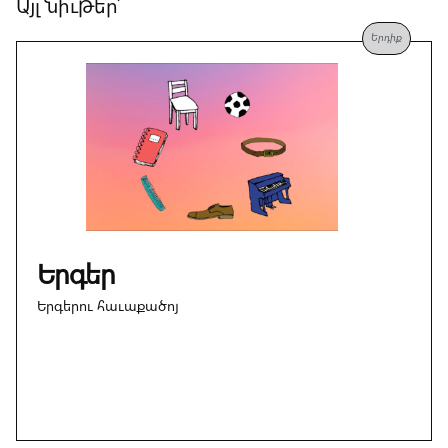
Այլ նիւթեր՝
Երդիք
Երգեր
Երգերու հաւաքածոյ