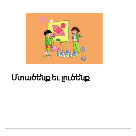
Մտածենք եւ լուծենք