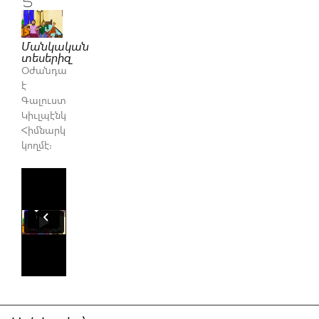
Մանկական
տեսերիզ
Օժանդակուած
է
Գալուստ
Կիւլպէնկեան
Հիմնարկութեան
կողմէ։