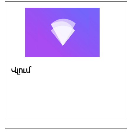
Վլում