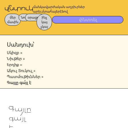
մանկավարժական աղբիւրներ
արեւմտահայերէնով
մեր
նոր
օրացոյց
ինչ
փնտռել
մասին
կայ
չկայ
Սանդուխ՝
Սկիզբ
»
Նիւթեր
»
Երդիք
»
Ակուլ Տուկուլ
»
Պատմութիւններ
»
Գայլը գա՛յլ է
Գայլը
գա՛յլ
է