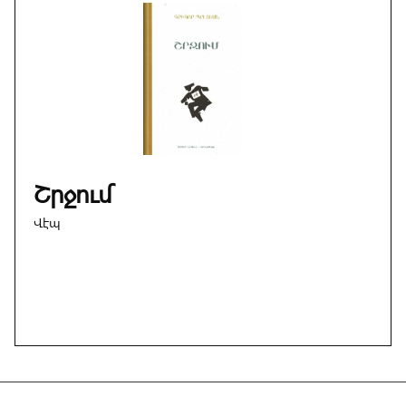
Շրջում
Վէպ