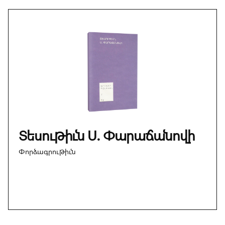
Տեսութիւն Ս. Փարաճանովի
Փորձագրութիւն