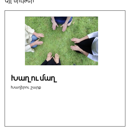
Այլ նիւթեր՝
Խաղ ու մաղ
Խաղերու շարք