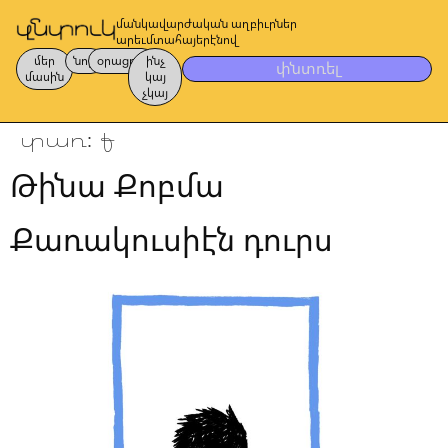
մանկավարժական աղբիւրներ
արեւմտահայերէնով
մեր
նոր
օրացոյց
ինչ
փնտռել
մասին
կայ
չկայ
տառ:
ք
Թինա Քոբմա
Քառակուսիէն դուրս