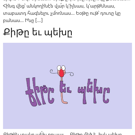
Հինգ վեց՝ անկողինէն վա՛ր կ՚իյնաս, կ՚արթննաս,
տաբատդ հագնելու չմոռնաս… Եօթը ութ՝ դուռը կը
բանաս… Ինը […]
Քիթը եւ պեխը
Քիթին տակը պե՛խ բուսաւ… Քիթը մեծ է, իսկ պեխը