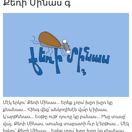
Քեռի Մինաս գ
Մէկ երկու՝ Քեռի Մինաս… Երեք չորս՝ խըռ խըռ կը
քնանաս… Հինգ վեց՝ անկողինէն վա՛ր կ’իյնաս,
կ’արթննաս… Եօթը ութ՝ դուռը կը բանաս… Ինը տասը՝
վա՛յ, Քեռի Մինաս, առանց տաբատի ո՞ւր կ՚երթաս… Մէկ
երկու՝ Քեռի Մինաս… Երեք չորս՝ խըռ խըռ կը քնանաս…