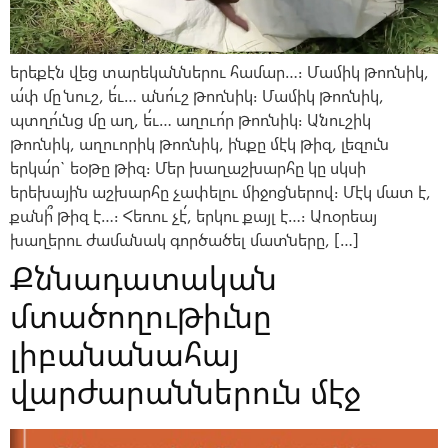
երեքէն վեց տարեկաններու համար…։ Մամիկ թոռնիկ,
ա՛փ մը նուշ, ե՛ւ… անո՛ւշ թոռնիկ։ Մամիկ թոռնիկ,
պտղո՛ւնց մը աղ, ե՛ւ… աղուո՛ր թոռնիկ։ Անուշիկ
թոռնիկ, աղուորիկ թոռնիկ, ինքը մէկ թիզ, լեզուն
երկա՛ր` եօթը թիզ։ Մեր խաղաշխարհը կը սկսի
երեխային աշխարհը չափելու միջոցներով։ Մէկ մատ է,
քանի՞ թիզ է…։ Հեռու չէ՛, երկու քայլ է…։ Առօրեայ
խաղերու ժամանակ գործածել մատները, […]
Քննադատական
մտածողութիւնը
լիբանանահայ
վարժարաններուն մէջ