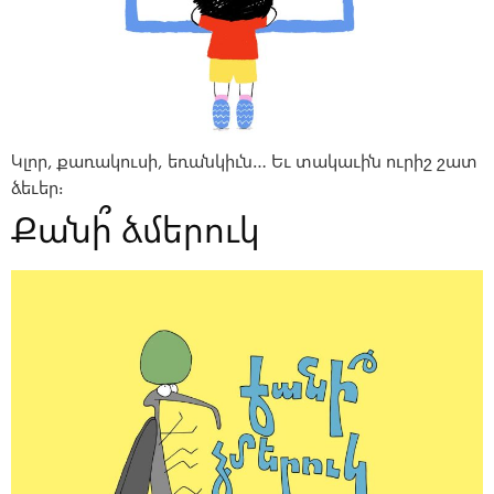
Կլոր, քառակուսի, եռանկիւն… Եւ տակաւին ուրիշ շատ
ձեւեր։
Քանի՞ ձմերուկ