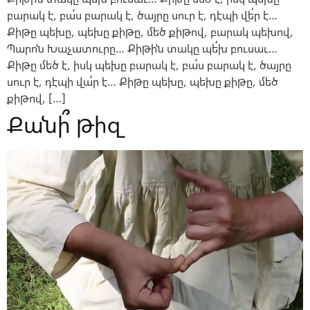
բարակ է, բա՛ս բարակ է, ծայրը սուր է, դէպի վե՛ր է…
Քիթը պեխը, պեխը քիթը, մեծ քիթով, բարակ պեխով,
Պարոն Խաչատուրը… Քիթին տակը պե՛խ բուսաւ…
Քիթը մեծ է, իսկ պեխը բարակ է, բա՛ս բարակ է, ծայրը
սուր է, դէպի վա՛ր է… Քիթը պեխը, պեխը քիթը, մեծ
քիթով, […]
Քանի՞ թիզ