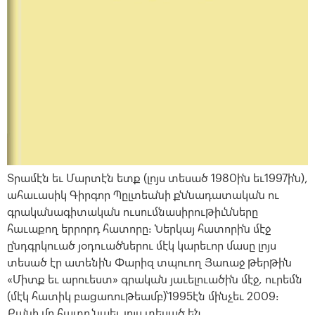
Տրամէն եւ Մարտէն ետք (լոյս տեսած 1980ին եւ1997ին),
ահաւասիկ Գիրգոր Պըլտեանի քննադատական ու
գրականագիտական ուսումնասիրութիւնները
հաւաքող երրորդ հատորը։ Ներկայ հատորին մէջ
ընդգրկուած յօդուածներու մէկ կարեւոր մասը լոյս
տեսած էր ատենին Փարիզ տպուող Յառաջ թերթին
«Միտք եւ արուեստ» գրական յաւելուածին մէջ, ուրեմն
(մէկ հատիկ բացառութեամբ)՝1995էն մինչեւ 2009։
Քանի մը հատը նաեւ լոյս տեսած են