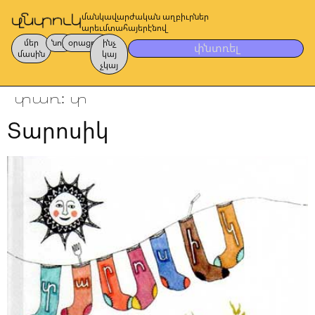
մանկավարժական աղբիւրներ
արեւմտահայերէնով
մեր
նոր
օրացոյց
ինչ
փնտռել
մասին
կայ
չկայ
տառ:
տ
Տարոսիկ