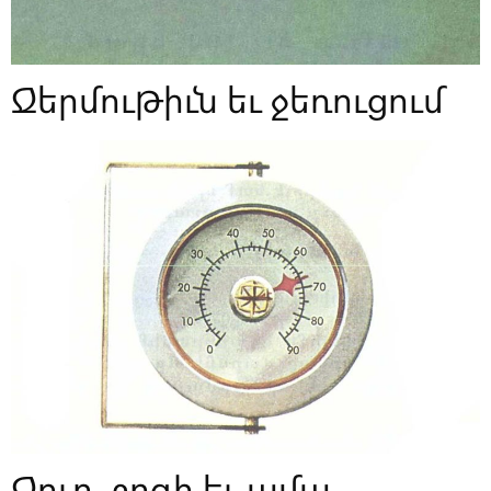
Ջերմութիւն եւ ջեռուցում
Ջուր, շոգի եւ ամպ