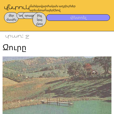
մանկավարժական աղբիւրներ
արեւմտահայերէնով
մեր
նոր
օրացոյց
ինչ
փնտռել
մասին
կայ
չկայ
տառ:
ջ
Ջուրը