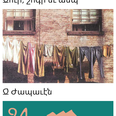
Ջ Ժապաւէն