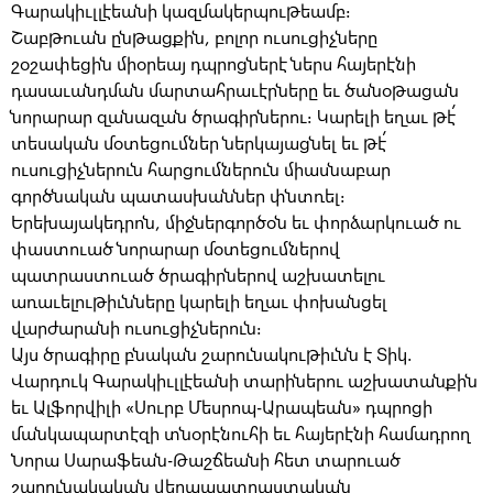
Գարակիւլլէեանի կազմակերպութեամբ։
Շաբթուան ընթացքին, բոլոր ուսուցիչները
շօշափեցին միօրեայ դպրոցներէ ներս հայերէնի
դասաւանդման մարտահրաւէրները եւ ծանօթացան
նորարար զանազան ծրագիրներու։ Կարելի եղաւ թէ՛
տեսական մօտեցումներ ներկայացնել եւ թէ՛
ուսուցիչներուն հարցումներուն միասնաբար
գործնական պատասխաններ փնտռել։
Երեխայակեդրոն, միջներգործօն եւ փորձարկուած ու
փաստուած նորարար մօտեցումներով
պատրաստուած ծրագիրներով աշխատելու
առաւելութիւնները կարելի եղաւ փոխանցել
վարժարանի ուսուցիչներուն։
Այս ծրագիրը բնական շարունակութիւնն է Տիկ.
Վարդուկ Գարակիւլլէեանի տարիներու աշխատանքին
եւ Ալֆորվիլի «Սուրբ Մեսրոպ-Արապեան» դպրոցի
մանկապարտէզի տնօրէնուհի եւ հայերէնի համադրող
Նորա Սարաֆեան-Թաշճեանի հետ տարուած
շարունակական վերապատրաստական