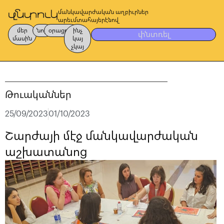
մանկավարժական աղբիւրներ
արեւմտահայերէնով
մեր
նոր
օրացոյց
ինչ
փնտռել
մասին
կայ
չկայ
Թուականներ
25/09/2023
01/10/2023
Շարժայի մէջ մանկավարժական
աշխատանոց