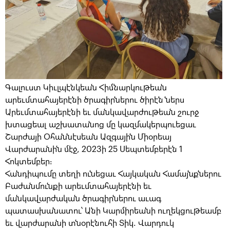
Գալուստ Կիւլպէնկեան Հիմնարկութեան
արեւմտահայերէնի ծրագիրներու ծիրէն ներս
Արեւմտահայերէնի եւ մանկավարժութեան շուրջ
խտացեալ աշխատանոց մը կազմակերպուեցաւ
Շարժայի Օհաննէսեան Ազգային Միօրեայ
Վարժարանին մէջ, 2023ի 25 Սեպտեմբերէն 1
Հոկտեմբեր։
Հանդիպումը տեղի ունեցաւ Հայկական Համայնքներու
Բաժանմունքի արեւմտահայերէնի եւ
մանկավարժական ծրագիրներու աւագ
պատասխանատու՝ Անի Կարմիրեանի ուղեկցութեամբ
եւ վարժարանի տնօրէնուհի Տիկ. Վարդուկ