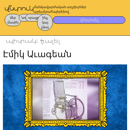
մանկավարժական աղբիւրներ
արեւմտահայերէնով
մեր
նոր
օրացոյց
ինչ
փնտռել
մասին
կայ
չկայ
պիտակ:
քալել
Էմիկ Աւագեան