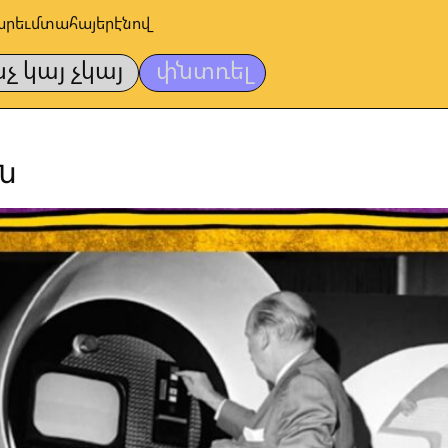
արեւմտահայերէնով
նչ կայ չկայ
փնտռել
ն