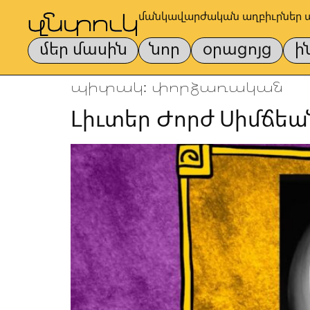
մանկավարժական աղբիւրներ 
մեր մասին
նոր
օրացոյց
ի
պիտակ:
փորձառական
Լիւտեր Ժորժ Սիմճեա