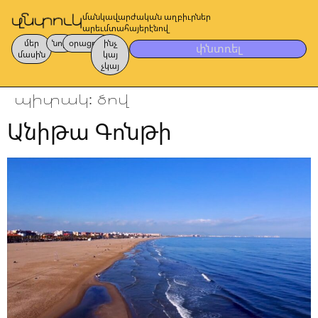
մանկավարժական աղբիւրներ
արեւմտահայերէնով
մեր
նոր
օրացոյց
ինչ
փնտռել
մասին
կայ
չկայ
պիտակ:
ծով
Անիթա Գոնթի