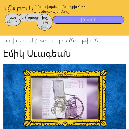
մանկավարժական աղբիւրներ
արեւմտահայերէնով
մեր
նոր
օրացոյց
ինչ
փնտռել
մասին
կայ
չկայ
պիտակ:
թուաբանութիւն
Էմիկ Աւագեան