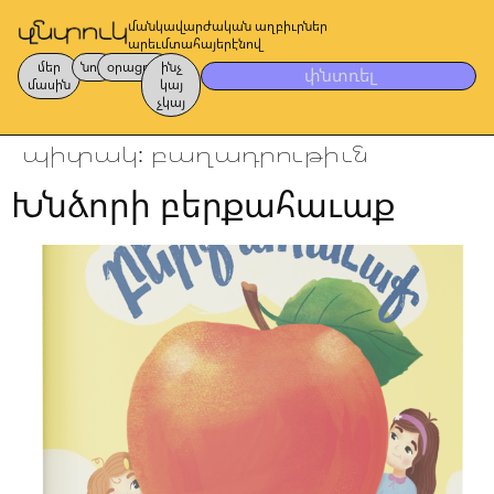
մանկավարժական աղբիւրներ
արեւմտահայերէնով
մեր
նոր
օրացոյց
ինչ
փնտռել
մասին
կայ
չկայ
պիտակ:
բաղադրութիւն
Խնձորի բերքահաւաք