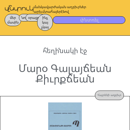
մանկավարժական աղբիւրներ
արեւմտահայերէնով
մեր
նոր
օրացոյց
ինչ
փնտռել
մասին
կայ
չկայ
հեղինակի էջ
Մարօ Գալայճեան
Քիւրքճեան
Հայրենի աղբիւր